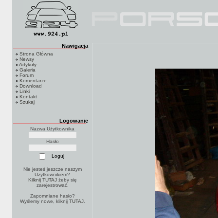
Nawigacja
Strona Główna
Newsy
Artykuły
Galeria
Forum
Komentarze
Download
Linki
Kontakt
Szukaj
Logowanie
Nazwa Użytkownika
Hasło
Nie jesteś jeszcze naszym
Użytkownikiem?
Kilknij TUTAJ
żeby się
zarejestrować.
Zapomniane hasło?
Wyślemy nowe, kliknij
TUTAJ
.