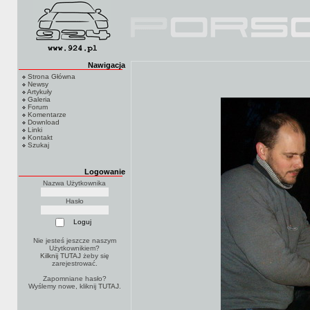
Nawigacja
Strona Główna
Newsy
Artykuły
Galeria
Forum
Komentarze
Download
Linki
Kontakt
Szukaj
Logowanie
Nazwa Użytkownika
Hasło
Nie jesteś jeszcze naszym
Użytkownikiem?
Kilknij TUTAJ
żeby się
zarejestrować.
Zapomniane hasło?
Wyślemy nowe, kliknij
TUTAJ
.