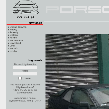
Nawigacja
Strona Główna
Newsy
Artykuły
Galeria
Forum
Komentarze
Download
Linki
Kontakt
Szukaj
Logowanie
Nazwa Użytkownika
Hasło
Nie jesteś jeszcze naszym
Użytkownikiem?
Kilknij TUTAJ
żeby się
zarejestrować.
Zapomniane hasło?
Wyślemy nowe, kliknij
TUTAJ
.