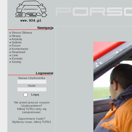
Nawigacja
Strona Główna
Newsy
Artykuły
Galeria
Forum
Komentarze
Download
Linki
Kontakt
Szukaj
Logowanie
Nazwa Użytkownika
Hasło
Nie jesteś jeszcze naszym
Użytkownikiem?
Kilknij TUTAJ
żeby się
zarejestrować.
Zapomniane hasło?
Wyślemy nowe, kliknij
TUTAJ
.