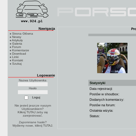
Nawigacja
Pr
Strona Główna
Newsy
Artykuły
Galeria
Forum
Komentarze
Download
Linki
Kontakt
Szukaj
Logowanie
Nazwa Użytkownika
Statystyki
Hasło
Data rejestracji:
Postów w shoutbox:
Dodanych komentarzy:
Postów na forum:
Nie jesteś jeszcze naszym
Użytkownikiem?
Ostatnia wizyta:
Kilknij TUTAJ
żeby się
zarejestrować.
Status:
Zapomniane hasło?
Wyślemy nowe, kliknij
TUTAJ
.