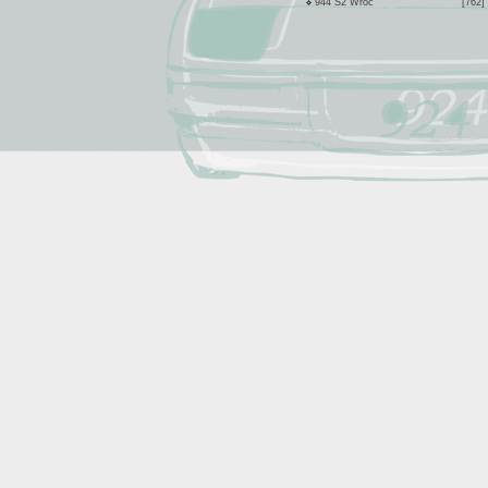
944 S2 Wroc
[762]