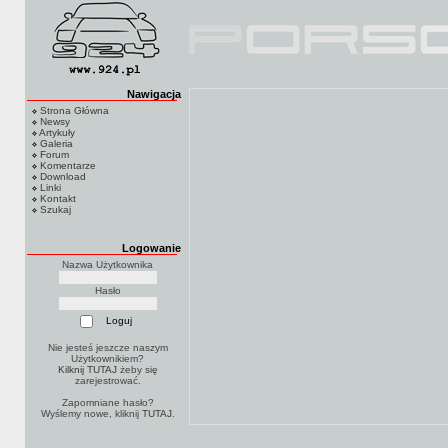
Nawigacja
Strona Główna
Newsy
Artykuły
Galeria
Forum
Komentarze
Download
Linki
Kontakt
Szukaj
Logowanie
Nazwa Użytkownika
Hasło
Nie jesteś jeszcze naszym
Użytkownikiem?
Kilknij TUTAJ
żeby się
zarejestrować.
Zapomniane hasło?
Wyślemy nowe, kliknij
TUTAJ
.