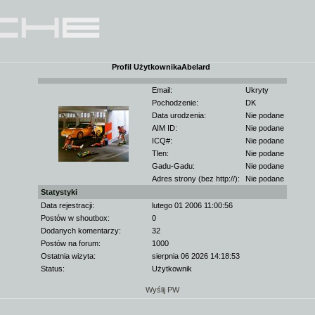
Profil UżytkownikaAbelard
Email:
Ukryty
Pochodzenie:
DK
Data urodzenia:
Nie podane
AIM ID:
Nie podane
ICQ#:
Nie podane
Tlen:
Nie podane
Gadu-Gadu:
Nie podane
Adres strony (bez http://):
Nie podane
Statystyki
Data rejestracji:
lutego 01 2006 11:00:56
Postów w shoutbox:
0
Dodanych komentarzy:
32
Postów na forum:
1000
Ostatnia wizyta:
sierpnia 06 2026 14:18:53
Status:
Użytkownik
Wyślij PW