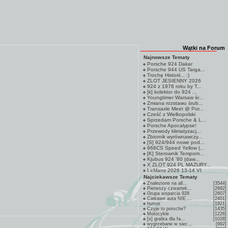
Wątki na Forum
Najnowsze Tematy
Porsche 924 Dakar
Porsche 944 US Targa...
Trochę Historii... :)
ZLOT JESIENNY 2026
924 z 1978 roku by T...
[k] kolektor do 924 ...
Youngtimer Warsaw śr...
Zmiana rozstawu śrub...
Transaxle Meet @ Por...
Cześć z Wielkopolski
Sprzedam Porsche & L...
Porsche Apocalypse!
Przewody klimatyzacj...
Zbiornik wyrównawczy...
[S] 924/944 nowe pod...
968CS Speed Yellow (...
[K] Sterownik Tempom...
Kjubus 924 '80 (daw...
X ZLOT 924 PL MAZURY...
LeMans 2026 13-14 VI
Najciekawsze Tematy
Znalezione na all...
[3544]
Pierwszy czwartek...
[2682]
Grupa wsparcia 928
[2607]
Ciekawe auta NIE ...
[2401]
humor
[1921]
Czyje to porsche?
[1435]
Motocykle
[1226]
[s] gratka dla fa...
[1028]
wygrzebane w siec...
[992]