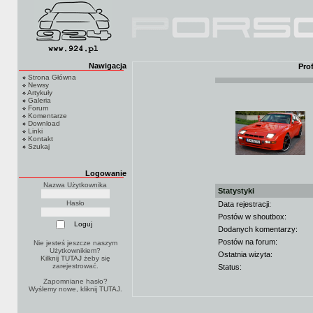
Nawigacja
Pro
Strona Główna
Newsy
Artykuły
Galeria
Forum
Komentarze
Download
Linki
Kontakt
Szukaj
Logowanie
Nazwa Użytkownika
Statystyki
Hasło
Data rejestracji:
Postów w shoutbox:
Dodanych komentarzy:
Postów na forum:
Nie jesteś jeszcze naszym
Użytkownikiem?
Ostatnia wizyta:
Kilknij TUTAJ
żeby się
zarejestrować.
Status:
Zapomniane hasło?
Wyślemy nowe, kliknij
TUTAJ
.