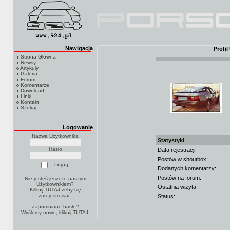
Nawigacja
Profi
Strona Główna
Newsy
Artykuły
Galeria
Forum
Komentarze
Download
Linki
Kontakt
Szukaj
Logowanie
Nazwa Użytkownika
Statystyki
Hasło
Data rejestracji:
Postów w shoutbox:
Dodanych komentarzy:
Postów na forum:
Nie jesteś jeszcze naszym
Użytkownikiem?
Ostatnia wizyta:
Kilknij TUTAJ
żeby się
zarejestrować.
Status:
Zapomniane hasło?
Wyślemy nowe, kliknij
TUTAJ
.