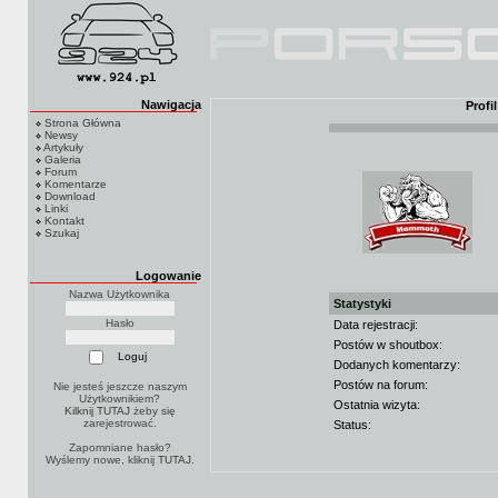
Nawigacja
Prof
Strona Główna
Newsy
Artykuły
Galeria
Forum
Komentarze
Download
Linki
Kontakt
Szukaj
Logowanie
Nazwa Użytkownika
Statystyki
Hasło
Data rejestracji:
Postów w shoutbox:
Dodanych komentarzy:
Postów na forum:
Nie jesteś jeszcze naszym
Użytkownikiem?
Ostatnia wizyta:
Kilknij TUTAJ
żeby się
zarejestrować.
Status:
Zapomniane hasło?
Wyślemy nowe, kliknij
TUTAJ
.