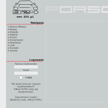
Nawigacja
Strona Główna
Newsy
Artykuły
Galeria
Forum
Komentarze
Download
Linki
Kontakt
Szukaj
Logowanie
Nazwa Użytkownika
Hasło
Nie jesteś jeszcze naszym
Użytkownikiem?
Kilknij TUTAJ
żeby się
zarejestrować.
Zapomniane hasło?
Wyślemy nowe, kliknij
TUTAJ
.