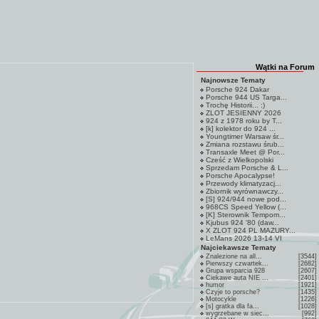
Wątki na Forum
Najnowsze Tematy
Porsche 924 Dakar
Porsche 944 US Targa...
Trochę Historii... :)
ZLOT JESIENNY 2026
924 z 1978 roku by T...
[k] kolektor do 924 ...
Youngtimer Warsaw śr...
Zmiana rozstawu śrub...
Transaxle Meet @ Por...
Cześć z Wielkopolski
Sprzedam Porsche & L...
Porsche Apocalypse!
Przewody klimatyzacj...
Zbiornik wyrównawczy...
[S] 924/944 nowe pod...
968CS Speed Yellow (...
[K] Sterownik Tempom...
Kjubus 924 '80 (daw...
X ZLOT 924 PL MAZURY...
LeMans 2026 13-14 VI
Najciekawsze Tematy
Znalezione na all...
[3544]
Pierwszy czwartek...
[2682]
Grupa wsparcia 928
[2607]
Ciekawe auta NIE ...
[2401]
humor
[1921]
Czyje to porsche?
[1435]
Motocykle
[1226]
[s] gratka dla fa...
[1028]
wygrzebane w siec...
[992]