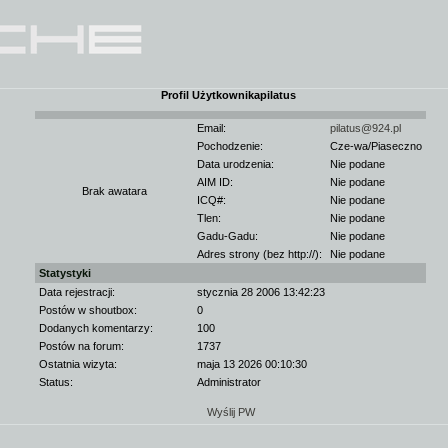
Profil Użytkownikapilatus
Email:
pilatus@924.pl
Pochodzenie:
Cze-wa/Piaseczno
Data urodzenia:
Nie podane
AIM ID:
Nie podane
Brak awatara
ICQ#:
Nie podane
Tlen:
Nie podane
Gadu-Gadu:
Nie podane
Adres strony (bez http://):
Nie podane
Statystyki
Data rejestracji:
stycznia 28 2006 13:42:23
Postów w shoutbox:
0
Dodanych komentarzy:
100
Postów na forum:
1737
Ostatnia wizyta:
maja 13 2026 00:10:30
Status:
Administrator
Wyślij PW