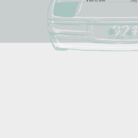
944 S2 Wroc
[762]