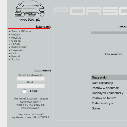
Nawigacja
Profi
Strona Główna
Newsy
Artykuły
Galeria
Forum
Komentarze
Download
Linki
Brak awatara
Kontakt
Szukaj
Logowanie
Nazwa Użytkownika
Statystyki
Hasło
Data rejestracji:
Postów w shoutbox:
Dodanych komentarzy:
Postów na forum:
Nie jesteś jeszcze naszym
Użytkownikiem?
Ostatnia wizyta:
Kilknij TUTAJ
żeby się
zarejestrować.
Status:
Zapomniane hasło?
Wyślemy nowe, kliknij
TUTAJ
.