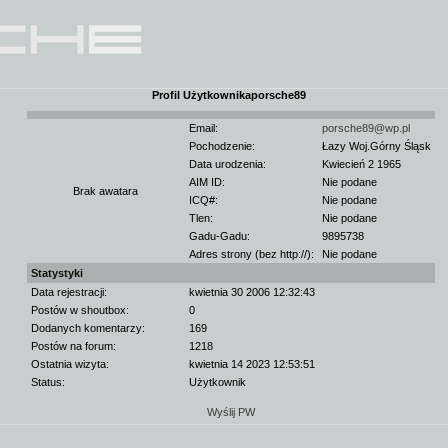
Profil Użytkownikaporsche89
Email:
porsche89@wp.pl
Pochodzenie:
Łazy Woj.Górny Śląsk
Data urodzenia:
Kwiecień 2 1965
AIM ID:
Nie podane
Brak awatara
ICQ#:
Nie podane
Tlen:
Nie podane
Gadu-Gadu:
9895738
Adres strony (bez http://):
Nie podane
Statystyki
Data rejestracji:
kwietnia 30 2006 12:32:43
Postów w shoutbox:
0
Dodanych komentarzy:
169
Postów na forum:
1218
Ostatnia wizyta:
kwietnia 14 2023 12:53:51
Status:
Użytkownik
Wyślij PW