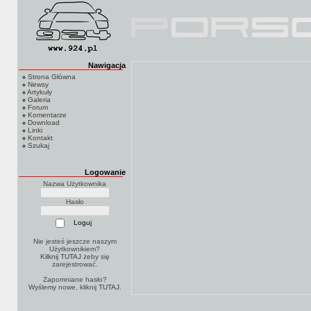
Nawigacja
Strona Główna
Newsy
Artykuły
Galeria
Forum
Komentarze
Download
Linki
Kontakt
Szukaj
Logowanie
Nazwa Użytkownika
Hasło
Nie jesteś jeszcze naszym
Użytkownikiem?
Kilknij TUTAJ
żeby się
zarejestrować.
Zapomniane hasło?
Wyślemy nowe, kliknij
TUTAJ
.