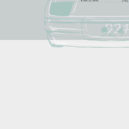
944 S2 Wroc
[762]