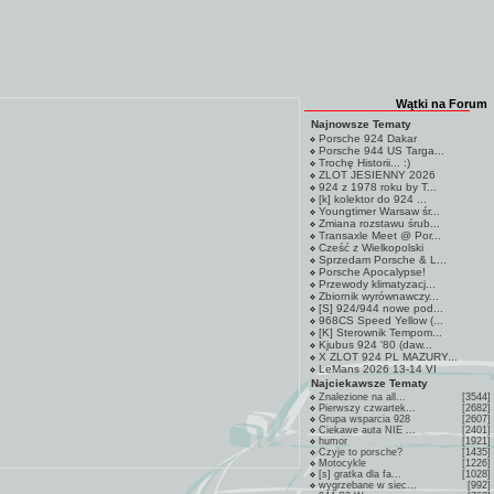
Wątki na Forum
Najnowsze Tematy
Porsche 924 Dakar
Porsche 944 US Targa...
Trochę Historii... :)
ZLOT JESIENNY 2026
924 z 1978 roku by T...
[k] kolektor do 924 ...
Youngtimer Warsaw śr...
Zmiana rozstawu śrub...
Transaxle Meet @ Por...
Cześć z Wielkopolski
Sprzedam Porsche & L...
Porsche Apocalypse!
Przewody klimatyzacj...
Zbiornik wyrównawczy...
[S] 924/944 nowe pod...
968CS Speed Yellow (...
[K] Sterownik Tempom...
Kjubus 924 '80 (daw...
X ZLOT 924 PL MAZURY...
LeMans 2026 13-14 VI
Najciekawsze Tematy
Znalezione na all...
[3544]
Pierwszy czwartek...
[2682]
Grupa wsparcia 928
[2607]
Ciekawe auta NIE ...
[2401]
humor
[1921]
Czyje to porsche?
[1435]
Motocykle
[1226]
[s] gratka dla fa...
[1028]
wygrzebane w siec...
[992]