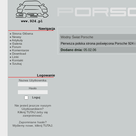
Nawigacja
Strona Główna
Newsy
Wodny Świat Porsche
Artykuły
Pierwsza polska strona poświęcona Porsche 924 i 
Galeria
Forum
Dodano dnia:
05.02.06
Komentarze
Download
Linki
Kontakt
Szukaj
Logowanie
Nazwa Użytkownika
Hasło
Nie jesteś jeszcze naszym
Użytkownikiem?
Kilknij TUTAJ
żeby się
zarejestrować.
Zapomniane hasło?
Wyślemy nowe, kliknij
TUTAJ
.