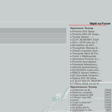
Wątki na Forum
Najnowsze Tematy
Porsche 924 Dakar
Porsche 944 US Targa...
Trochę Historii... :)
ZLOT JESIENNY 2026
924 z 1978 roku by T...
[k] kolektor do 924 ...
Youngtimer Warsaw śr...
Zmiana rozstawu śrub...
Transaxle Meet @ Por...
Cześć z Wielkopolski
Sprzedam Porsche & L...
Porsche Apocalypse!
Przewody klimatyzacj...
Zbiornik wyrównawczy...
[S] 924/944 nowe pod...
968CS Speed Yellow (...
[K] Sterownik Tempom...
Kjubus 924 '80 (daw...
X ZLOT 924 PL MAZURY...
LeMans 2026 13-14 VI
Najciekawsze Tematy
Znalezione na all...
[3544]
Pierwszy czwartek...
[2682]
Grupa wsparcia 928
[2607]
Ciekawe auta NIE ...
[2401]
humor
[1921]
Czyje to porsche?
[1435]
Motocykle
[1226]
[s] gratka dla fa...
[1028]
wygrzebane w siec...
[992]