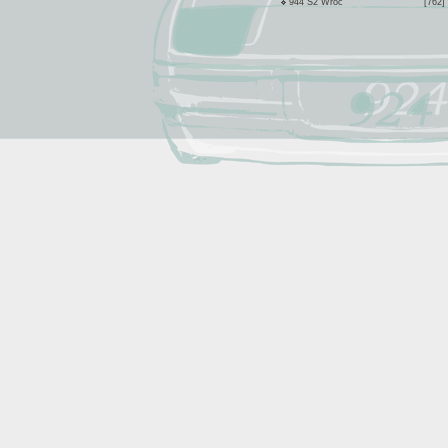
944 S2 Wroc
[762]