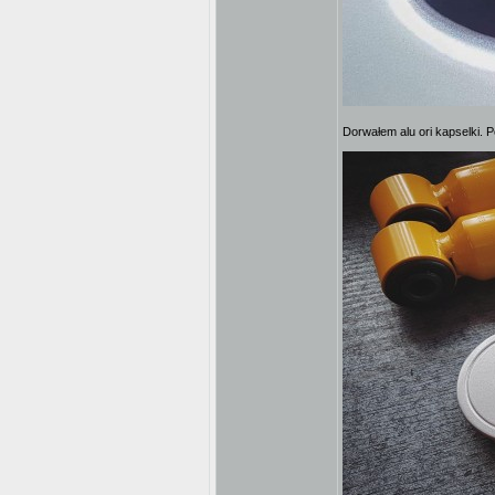
Dorwałem alu ori kapselki. P