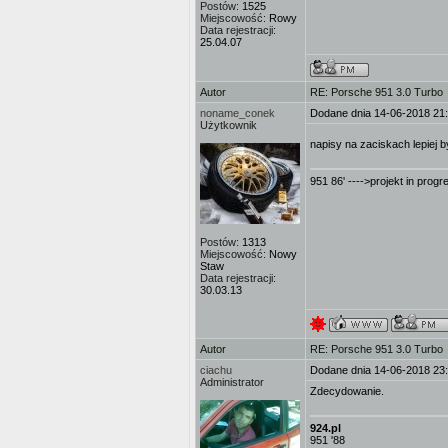
Postów:
1525
Miejscowość:
Rowy
Data rejestracji:
25.04.07
Autor
RE: Porsche 951 3.0 Turbo
noname_conek
Dodane dnia 14-06-2018 21
Użytkownik
napisy na zaciskach lepiej 
951 86' ---->projekt in progr
Postów:
1313
Miejscowość:
Nowy
Staw
Data rejestracji:
30.03.13
Autor
RE: Porsche 951 3.0 Turbo
ciachu
Dodane dnia 14-06-2018 23
Administrator
Zdecydowanie.
924.pl
951 '88