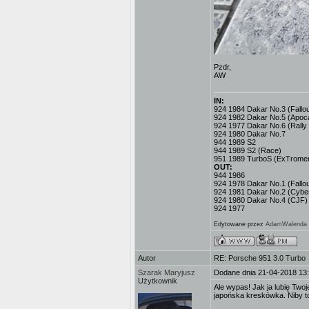
Pzdr,
AW
IN:
924 1984 Dakar No.3 (Fallout
924 1982 Dakar No.5 (Apoc
924 1977 Dakar No.6 (Rally
924 1980 Dakar No.7
944 1989 S2
944 1989 S2 (Race)
951 1989 TurboS (ExTromer
OUT:
944 1986
924 1978 Dakar No.1 (Fallou
924 1981 Dakar No.2 (Cybe
924 1980 Dakar No.4 (CJF)
924 1977
Edytowane przez
AdamWalenda
Autor
RE: Porsche 951 3.0 Turbo
Szarak Maryjusz
Dodane dnia 21-04-2018 13
Użytkownik
Ale wypas! Jak ja lubię Twoj
japońska kreskówka. Niby to g