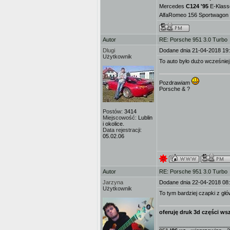
Mercedes
C124 '95
E-Klass
AlfaRomeo 156 Sportwagon 1.
Autor
RE: Porsche 951 3.0 Turbo
Dlugi
Dodane dnia 21-04-2018 19
Użytkownik
To auto było dużo wcześniej
Pozdrawiam
Porsche & ?
Postów:
3414
Miejscowość:
Lublin
i okolice.
Data rejestracji:
05.02.06
Autor
RE: Porsche 951 3.0 Turbo
Jarzyna
Dodane dnia 22-04-2018 08
Użytkownik
To tym bardziej czapki z głó
oferuję druk 3d części wsz
_______________________