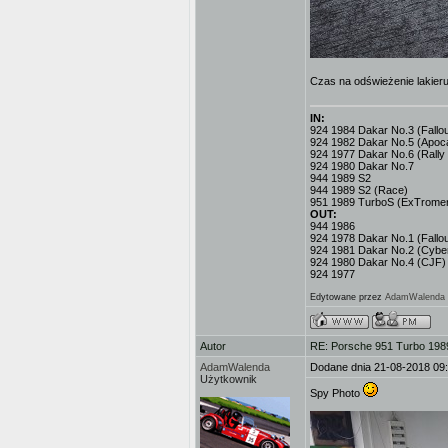
Czas na odświeżenie lakieru
IN:
924 1984 Dakar No.3 (Fallout
924 1982 Dakar No.5 (Apoc
924 1977 Dakar No.6 (Rally
924 1980 Dakar No.7
944 1989 S2
944 1989 S2 (Race)
951 1989 TurboS (ExTromer
OUT:
944 1986
924 1978 Dakar No.1 (Fallou
924 1981 Dakar No.2 (Cybe
924 1980 Dakar No.4 (CJF)
924 1977
Edytowane przez
AdamWalenda
Autor
RE: Porsche 951 Turbo 1989
AdamWalenda
Dodane dnia 21-08-2018 09
Użytkownik
Spy Photo