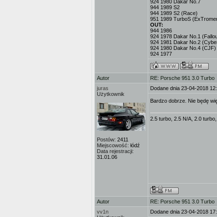
924 1980 Dakar No.7
944 1989 S2
944 1989 S2 (Race)
951 1989 TurboS (ExTromer
OUT:
944 1986
924 1978 Dakar No.1 (Fallou
924 1981 Dakar No.2 (Cybe
924 1980 Dakar No.4 (CJF)
924 1977
Autor
RE: Porsche 951 3.0 Turbo
juras
Dodane dnia 23-04-2018 12
Użytkownik
Bardzo dobrze. Nie będę wię
2.5 turbo, 2.5 N/A, 2.0 turbo
Postów:
2411
Miejscowość:
łódź
Data rejestracji:
31.01.06
Autor
RE: Porsche 951 3.0 Turbo
vv1n
Dodane dnia 23-04-2018 17