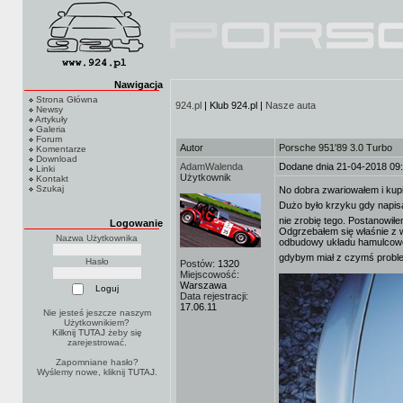
Nawigacja
Strona Główna
924.pl
| Klub 924.pl |
Nasze auta
Newsy
Artykuły
Galeria
Forum
Autor
Porsche 951'89 3.0 Turbo
Komentarze
Download
AdamWalenda
Dodane dnia 21-04-2018 09
Linki
Użytkownik
Kontakt
Szukaj
No dobra zwariowałem i kup
Dużo było krzyku gdy napis
nie zrobię tego. Postanowił
Logowanie
Odgrzebałem się właśnie z ws
Nazwa Użytkownika
odbudowy układu hamulcoweg
gdybym miał z czymś prob
Hasło
Postów:
1320
Miejscowość:
Warszawa
Data rejestracji:
17.06.11
Nie jesteś jeszcze naszym
Użytkownikiem?
Kilknij TUTAJ
żeby się
zarejestrować.
Zapomniane hasło?
Wyślemy nowe, kliknij
TUTAJ
.