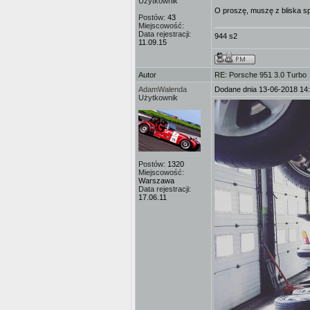
Użytkownik
O proszę, muszę z bliska 
Postów:
43
Miejscowość:
Data rejestracji:
944 s2
11.09.15
Autor
RE: Porsche 951 3.0 Turbo
AdamWalenda
Dodane dnia 13-06-2018 14
Użytkownik
Postów:
1320
Miejscowość:
Warszawa
Data rejestracji:
17.06.11