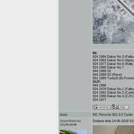
IN:
924 1984 Dakar No.3 (Fallout
924 1982 Dakar No.5 (Apoc
924 1977 Dakar No.6 (Rally
924 1980 Dakar No.7
944 1989 S2
944 1989 S2 (Race)
951 1989 TurboS (ExTromer
OUT:
944 1986
924 1978 Dakar No.1 (Fallou
924 1981 Dakar No.2 (Cybe
924 1980 Dakar No.4 (CJF)
924 1977
Autor
RE: Porsche 951 3.0 Turbo
AdamWalenda
Dodane dnia 14-06-2018 10
Użytkownik