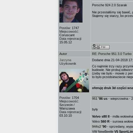
Porsche 924 2.0 Szarak
Nie przestaliśmy się bawić, 
Stajemy się starzy, bo przes
Postów:
1747
Miejscowość:
Coruscant
Data rejestracji:
15.05.12
Autor
RE: Porsche 951 3.0 Turbo
Jarzyna
Dodane dnia 21-04-2018 17
Użytkownik
Co najmnie trzy razy przymi
budowie. Nie probuj odtworz
(zeby nie bylo - mowie z p
to bylo przedsiewziecie nie
oferuję druk 3d części wsz
_______________________
Postów:
1704
951
'86 us
- wieprzowina - 2
Miejscowość:
Szczecin /
Warszawa
były
Data rejestracji:
03.10.10
Volvo s80 II
- mdła wołowina 
Volvo
S60 R
- surowa wołowi
944s2
'90
- sprzedany, wypa
VW NewBeetle
V5 SportLim