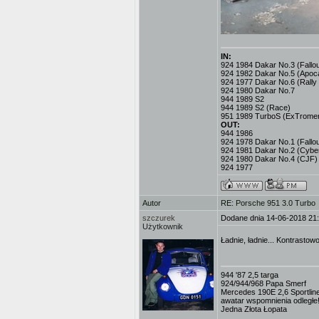
IN:
924 1984 Dakar No.3 (Fallout
924 1982 Dakar No.5 (Apoc
924 1977 Dakar No.6 (Rally
924 1980 Dakar No.7
944 1989 S2
944 1989 S2 (Race)
951 1989 TurboS (ExTromer
OUT:
944 1986
924 1978 Dakar No.1 (Fallou
924 1981 Dakar No.2 (Cybe
924 1980 Dakar No.4 (CJF)
924 1977
Autor
RE: Porsche 951 3.0 Turbo
szczurek
Dodane dnia 14-06-2018 21
Użytkownik
Ładnie, ładnie... Kontrastow
944 '87 2,5 targa
924/944/968 Papa Smerf
Mercedes 190E 2,6 Sportlin
awatar wspomnienia odległe!!
Jedna Złota Łopata