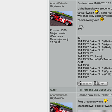
AdamWalenda
Dodane dnia 11-07-2018 15
Użytkownik
Układ hamulcowy zregenerowa
targa również
. Silnik r
wykonać cały układ wydechow
zaciekawi wykres
Pzdr,
AW
Postów:
1320
Miejscowość:
Warszawa
IN:
Data rejestracji:
924 1984 Dakar No.3 (Fallout
17.06.11
924 1982 Dakar No.5 (Apoc
924 1977 Dakar No.6 (Rally
924 1980 Dakar No.7
944 1989 S2
944 1989 S2 (Race)
951 1989 TurboS (ExTromer
OUT:
944 1986
924 1978 Dakar No.1 (Fallou
924 1981 Dakar No.2 (Cybe
924 1980 Dakar No.4 (CJF)
924 1977
Autor
RE: Porsche 951 1989r. 3.0
AdamWalenda
Dodane dnia 13-07-2018 10
Użytkownik
Felgi zregenerowane
Standardowo, odlakierowani