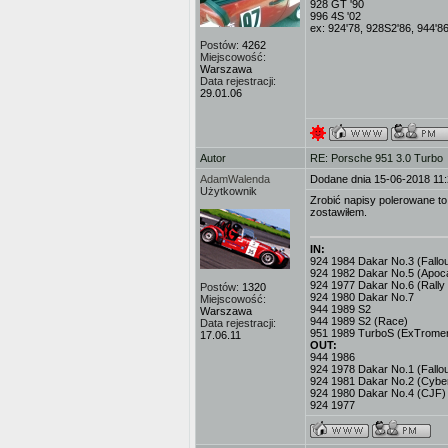
928 GT '90
996 4S '02
ex: 924'78, 928S2'86, 944'8
Postów:
4262
Miejscowość:
Warszawa
Data rejestracji:
29.01.06
Autor
RE: Porsche 951 3.0 Turbo
AdamWalenda
Dodane dnia 15-06-2018 11
Użytkownik
Zrobić napisy polerowane to 
zostawiłem.
IN:
924 1984 Dakar No.3 (Fallout
924 1982 Dakar No.5 (Apoc
924 1977 Dakar No.6 (Rally
Postów:
1320
924 1980 Dakar No.7
Miejscowość:
944 1989 S2
Warszawa
944 1989 S2 (Race)
Data rejestracji:
951 1989 TurboS (ExTromer
17.06.11
OUT:
944 1986
924 1978 Dakar No.1 (Fallou
924 1981 Dakar No.2 (Cybe
924 1980 Dakar No.4 (CJF)
924 1977