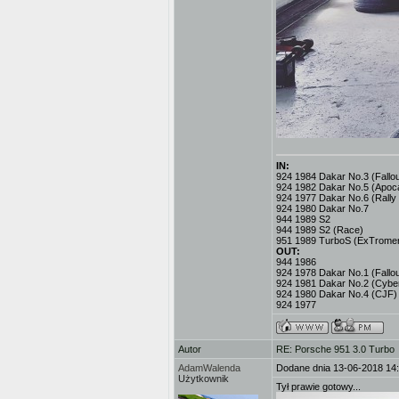
IN:
924 1984 Dakar No.3 (Fallout
924 1982 Dakar No.5 (Apoc
924 1977 Dakar No.6 (Rally
924 1980 Dakar No.7
944 1989 S2
944 1989 S2 (Race)
951 1989 TurboS (ExTromer
OUT:
944 1986
924 1978 Dakar No.1 (Fallou
924 1981 Dakar No.2 (Cybe
924 1980 Dakar No.4 (CJF)
924 1977
Autor
RE: Porsche 951 3.0 Turbo
AdamWalenda
Dodane dnia 13-06-2018 14
Użytkownik
Tył prawie gotowy...