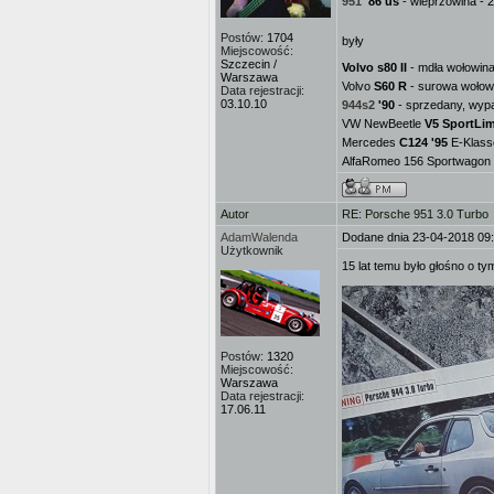
951
'86 us
- wieprzowina - 2
Postów:
1704
były
Miejscowość:
Szczecin /
Volvo s80 II
- mdła wołowina 
Warszawa
Volvo
S60 R
- surowa wołowi
Data rejestracji:
03.10.10
944s2
'90
- sprzedany, wypa
VW NewBeetle
V5 SportLim
Mercedes
C124 '95
E-Klass
AlfaRomeo 156 Sportwagon 1.
Autor
RE: Porsche 951 3.0 Turbo
AdamWalenda
Dodane dnia 23-04-2018 09
Użytkownik
15 lat temu było głośno o t
Postów:
1320
Miejscowość:
Warszawa
Data rejestracji:
17.06.11