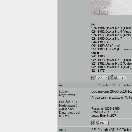
IN:
924 1984 Dakar No.3 (Fallout
924 1982 Dakar No.5 (Apoc
924 1977 Dakar No.6 (Rally
924 1980 Dakar No.7
944 1989 S2
944 1989 S2 (Race)
951 1989 TurboS (ExTromer
OUT:
944 1986
924 1978 Dakar No.1 (Fallou
924 1981 Dakar No.2 (Cybe
924 1980 Dakar No.4 (CJF)
924 1977
Autor
RE: Porsche 951 3.0 Turbo
kubao
Dodane dnia 29-06-2018 10
Użytkownik
Praca wre - gratulacje. To
Postów:
710
Miejscowość:
Porsche 928S 1986
warszawa
Bmw 635 Csi 1987
Data rejestracji:
Lotus Esprit 1977
06.02.15
Autor
RE: Porsche 951 3.0 Turbo