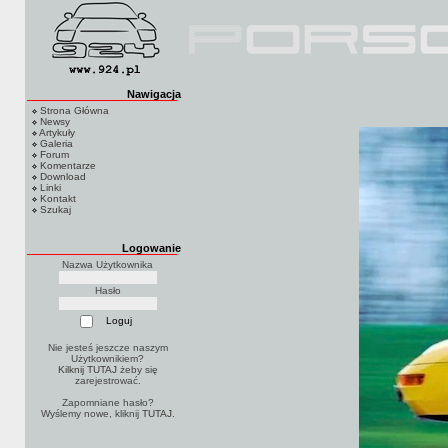
Nawigacja
Strona Główna
Newsy
Artykuły
Galeria
Forum
Komentarze
Download
Linki
Kontakt
Szukaj
Logowanie
Nazwa Użytkownika
Hasło
Nie jesteś jeszcze naszym
Użytkownikiem?
Kilknij TUTAJ
żeby się
zarejestrować.
Zapomniane hasło?
Wyślemy nowe, kliknij
TUTAJ
.