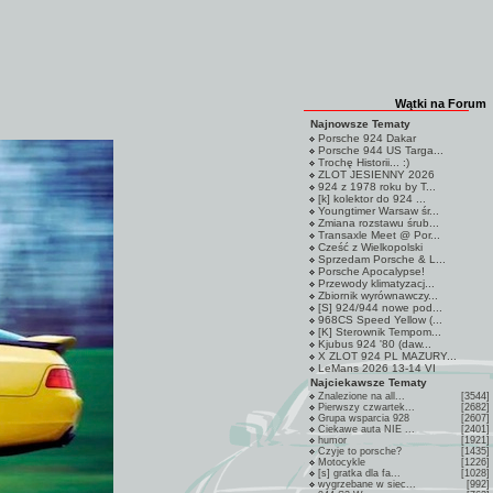
Wątki na Forum
Najnowsze Tematy
Porsche 924 Dakar
Porsche 944 US Targa...
Trochę Historii... :)
ZLOT JESIENNY 2026
924 z 1978 roku by T...
[k] kolektor do 924 ...
Youngtimer Warsaw śr...
Zmiana rozstawu śrub...
Transaxle Meet @ Por...
Cześć z Wielkopolski
Sprzedam Porsche & L...
Porsche Apocalypse!
Przewody klimatyzacj...
Zbiornik wyrównawczy...
[S] 924/944 nowe pod...
968CS Speed Yellow (...
[K] Sterownik Tempom...
Kjubus 924 '80 (daw...
X ZLOT 924 PL MAZURY...
LeMans 2026 13-14 VI
Najciekawsze Tematy
Znalezione na all...
[3544]
Pierwszy czwartek...
[2682]
Grupa wsparcia 928
[2607]
Ciekawe auta NIE ...
[2401]
humor
[1921]
Czyje to porsche?
[1435]
Motocykle
[1226]
[s] gratka dla fa...
[1028]
wygrzebane w siec...
[992]