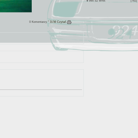
944 S2 Wroc
[762]
0 Komentarzy
ˇ 3156 Czytań