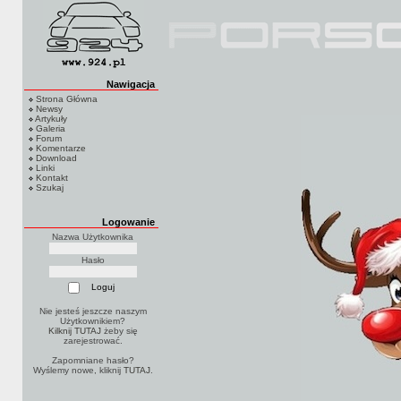
Nawigacja
Strona Główna
Newsy
Artykuły
Galeria
Forum
Komentarze
Download
Linki
Kontakt
Szukaj
Logowanie
Nazwa Użytkownika
Hasło
Nie jesteś jeszcze naszym
Użytkownikiem?
Kilknij TUTAJ
żeby się
zarejestrować.
Zapomniane hasło?
Wyślemy nowe, kliknij
TUTAJ
.