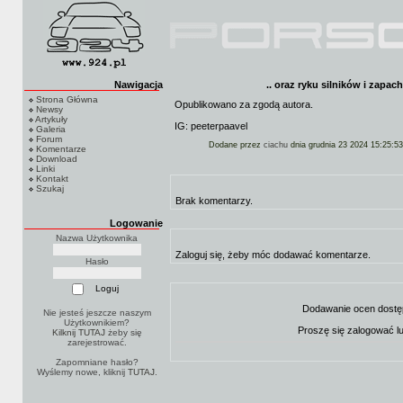
Nawigacja
.. oraz ryku silników i zap
Strona Główna
Opublikowano za zgodą autora.
Newsy
Artykuły
IG: peeterpaavel
Galeria
Forum
Dodane przez
ciachu
dnia grudnia 23 2024 15:25:53
Komentarze
Download
Linki
Kontakt
Szukaj
Brak komentarzy.
Logowanie
Nazwa Użytkownika
Zaloguj się, żeby móc dodawać komentarze.
Hasło
Dodawanie ocen dostę
Nie jesteś jeszcze naszym
Użytkownikiem?
Proszę się zalogować l
Kilknij TUTAJ
żeby się
zarejestrować.
Zapomniane hasło?
Wyślemy nowe, kliknij
TUTAJ
.