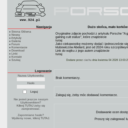
Nawigacja
Dużo słońca, mało korków i
Strona Główna
Oryginalne zdjęcie pochodzi z artykułu Porsche "A gu
Newsy
gaining cult status", które znajdziecie
Artykuły
tutaj
Galeria
Jako ciekawostkę możemy dodać i jednocześnie się 
Forum
klubowiczów Abelard, jest od 2024 roku szczęśliwy
Komentarze
Download
Link do wątku z jego autem znajdziecie
Linki
tutaj
Kontakt
Szukaj
Dodane przez
ciachu
dnia kwietnia 04 2026 13:03:2
Logowanie
Nazwa Użytkownika
Brak komentarzy.
Hasło
Zaloguj się, żeby móc dodawać komentarze.
Nie jesteś jeszcze naszym
Użytkownikiem?
Kilknij TUTAJ
żeby się
zarejestrować.
Dodawanie ocen dostę
Zapomniane hasło?
Wyślemy nowe, kliknij
TUTAJ
.
Proszę się zalogować l