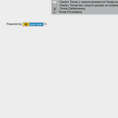
- Otwórz Temat z nowymi postami od Twojej ost
- Otwórz Temat bez nowych postów od ostatniej
- Temat Zablokowany.
- Temat Przyklejony.
Powered by
©