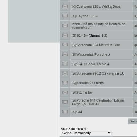
[K] Czerwona 928 z Wielką Dupą
K
[K] Cayene 1, 3.2
K
Może ktoś ma ochotę na Boxtera od
a
komornika :-)
(S) 924 S
- (Strona:
1
2
)
b
[S] Sprzedam 924 Mauritius Blue
g
[S] Wyprzedaż Porsche :)
A
[S] 924 DKR No.3 & No.4
A
[S] Sprzedam 996.2 C2 - wersja EU
B
[S] porsche 944 turbo
c
[S] 951 Turbo
A
[S] Porsche 944 Celebration Edition
s
TArga 2,5 l 160KM
[K] 944
J
Stron
Skocz do Forum: