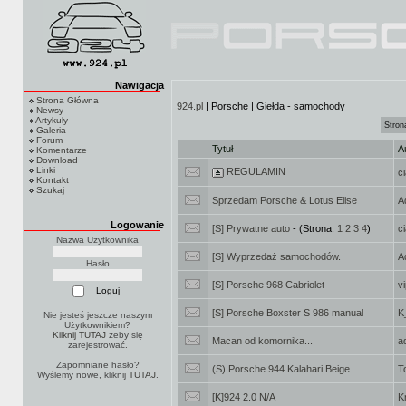
Nawigacja
Strona Główna
924.pl
| Porsche | Giełda - samochody
Newsy
Artykuły
Stron
Galeria
Forum
Tytuł
A
Komentarze
Download
Linki
REGULAMIN
c
Kontakt
Szukaj
Sprzedam Porsche & Lotus Elise
A
Logowanie
[S] Prywatne auto
- (Strona:
1
2
3
4
)
c
Nazwa Użytkownika
[S] Wyprzedaż samochodów.
A
Hasło
[S] Porsche 968 Cabriolet
v
[S] Porsche Boxster S 986 manual
K
Nie jesteś jeszcze naszym
Użytkownikiem?
Kilknij TUTAJ
żeby się
Macan od komornika...
a
zarejestrować.
Zapomniane hasło?
(S) Porsche 944 Kalahari Beige
T
Wyślemy nowe, kliknij
TUTAJ
.
[K]924 2.0 N/A
K