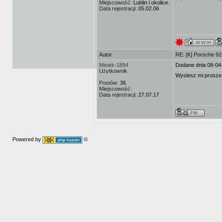
Miejscowość:
Lublin i okolice.
Data rejestracji:
05.02.06
Autor
RE: [K] Porsche 92
Misiek-1894
Dodane dnia 08-04
Użytkownik
Wyslesz mi prosze 
Postów:
36
Miejscowość:
Data rejestracji:
27.07.17
Powered by
©