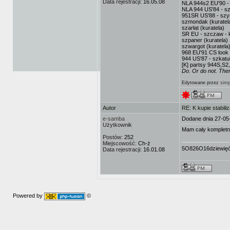
Data rejestracji:
16.05.08
NLA 944s2 EU'90 -
NLA 944 US'84 - sz
951SR US'88 - sz
szmondak (kuratel
szarłat (kuratela)
SR EU - szczaw - k
szpaner (kuratela)
szwargot (kuratela
968 EU'91 CS look 
944 US'87 - szkatuł
[K] partsy 944S,S2
Do. Or do not. There
Edytowane przez
simp
Autor
RE: K kupie stabili
e-samba
Dodane dnia 27-05
Użytkownik
Mam cały kompletny
Postów:
252
Miejscowość:
Ch-ż
5O826O16dziewię
Data rejestracji:
16.01.08
Powered by
©