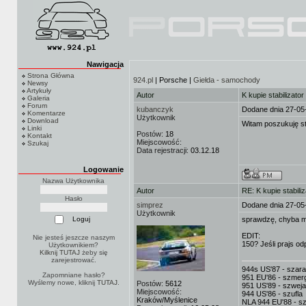
Nawigacja
Strona Główna
924.pl
| Porsche |
Giełda - samochody
Newsy
Artykuły
Autor
K kupie stabilizator
Galeria
Forum
kubanczyk
Dodane dnia 27-05
Komentarze
Użytkownik
Download
Witam poszukuję st
Linki
Postów:
18
Kontakt
Miejscowość:
Szukaj
Data rejestracji:
03.12.18
Logowanie
Nazwa Użytkownika
Autor
RE: K kupie stabili
Hasło
simprez
Dodane dnia 27-05
Użytkownik
sprawdzę, chyba ma
EDIT:
Nie jesteś jeszcze naszym
150? Jeśli prajs od
Użytkownikiem?
Kilknij TUTAJ
żeby się
zarejestrować.
944s US'87 - szar
Zapomniane hasło?
951 EU'86 - szmerg
Wyślemy nowe, kliknij
TUTAJ
.
Postów:
5612
951 US'89 - szweja
Miejscowość:
944 US'86 - szufla
Kraków/Myślenice
NLA 944 EU'88 - sz