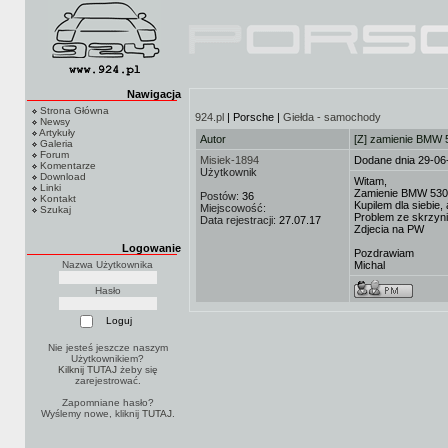
Nawigacja
Strona Główna
924.pl
| Porsche |
Giełda - samochody
Newsy
Artykuły
Autor
[Z] zamienie BMW
Galeria
Forum
Misiek-1894
Dodane dnia 29-06
Komentarze
Użytkownik
Download
Witam,
Linki
Zamienie BMW 530d
Postów:
36
Kontakt
Kupilem dla siebie,
Miejscowość:
Szukaj
Problem ze skrzyni
Data rejestracji:
27.07.17
Zdjecia na PW
Logowanie
Pozdrawiam
Nazwa Użytkownika
Michal
Hasło
Nie jesteś jeszcze naszym
Użytkownikiem?
Kilknij TUTAJ
żeby się
zarejestrować.
Zapomniane hasło?
Wyślemy nowe, kliknij
TUTAJ
.