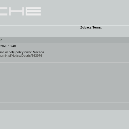
Zobacz Temat
a...
-2026 18:40
ś ma ochotę policytować Macana
omornik.pl/Notice/Details/663976