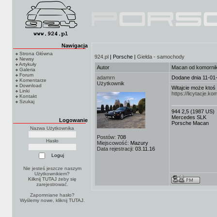
Nawigacja
Strona Główna
924.pl
| Porsche |
Giełda - samochody
Newsy
Artykuły
Autor
Macan od komornik
Galeria
Forum
adamrn
Dodane dnia 11-01
Komentarze
Użytkownik
Download
Witajcie może kto
Linki
https://licytacje.k
Kontakt
Szukaj
944 2,5 (1987 US)
Mercedes SLK
Logowanie
Porsche Macan
Nazwa Użytkownika
Postów:
708
Hasło
Miejscowość:
Mazury
Data rejestracji:
03.11.16
Nie jesteś jeszcze naszym
Użytkownikiem?
Kilknij TUTAJ
żeby się
zarejestrować.
Zapomniane hasło?
Wyślemy nowe, kliknij
TUTAJ
.