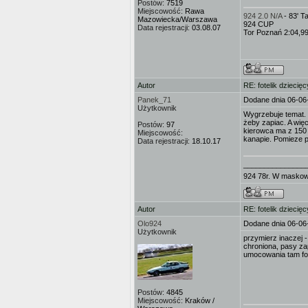
Postów:
7519
Miejscowość:
Rawa
924 2.0 N/A
- 83' 
Mazowiecka/Warszawa
924 CUP
Data rejestracji:
03.08.07
Tor Poznań 2:04,9
Autor
RE: fotelik dziecięc
Panek_71
Dodane dnia 06-06
Użytkownik
Wygrzebuje temat. N
żeby zapiac. A więc
Postów:
97
kierowca ma z 150 w
Miejscowość:
kanapie. Pomieze p
Data rejestracji:
18.10.17
_______________
924 78r. W masko
Autor
RE: fotelik dziecięc
Olo924
Dodane dnia 06-06
Użytkownik
przymierz inaczej -
chroniona, pasy zap
umocowania tam fote
Postów:
4845
Miejscowość:
Kraków /