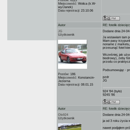
Postów:
6113
Miejscowość:
Wolica (k.W-
wy/Janek)
Data rejestracji:
23.10.06
Autor
RE: fotelik dziecięc
JG
Dodane dnia 24-04
Użytkownik
Ja wstawiam tam po 
Mam pasy trzypunkt
noname z marketu, 
przesunąć fotel kie
Wcześniej, jak uży
biodrowy), żeby fo
przodu co praktyczn
Podsumowując - pr
Postów:
186
pzdr
Miejscowość:
Konstancin-
JG
Jeziorna
Data rejestracji:
08.01.15
924 '84 (było)
924S '86
Autor
RE: fotelik dziecięc
Olo924
Dodane dnia 24-04
Użytkownik
ja od 3 roku życia 
nawet podjąłem pró