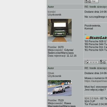
Autor
RE: fotelik dziecięc
kondzi
Dodane dnia 14-06
Użytkownik
Nic szczególnego r
Pozdrowienia,
Konrad
--
'93 Porsche 928 G
'89 Porsche 944 T
Postów:
1670
'83 Porsche 911 Ca
Miejscowość:
Gdynia/
'81 Porsche 924 T
Świerczów/Warszawa
Data rejestracji:
11.12.16
Autor
RE: fotelik dziecięc
Qbak
Dodane dnia 14-06
Użytkownik
Mowa o numerze 8 z
https://autopartm
Musi być stosowane
Jest więcej zdjęć?
924 2.0 N/A
- 83' 
Postów:
7519
924 CUP
Miejscowość:
Rawa
Tor Poznań 2:04,9
Mazowiecka/Warszawa