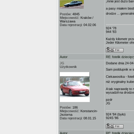
,mnie jest dużo bard
a pasy miałem biod
drodze ... general
Postów:
4845
Miejscowość:
Kraków /
Warszawa
Data rejestracji:
04.02.06
924 '78
944 '83
Każdy kilometr prz
Jeder Kilometer ohn
Autor
RE: fotelik dziecięc
JG
Dodane dnia 24-04
Użytkownik
Sam poddupnik w sy
Ciekawostka - fote
niż oryginalny kube
A tak naprawdę to n
wysadził na drodze
pzdr
JG
Postów:
186
Miejscowość:
Konstancin-
924 '84 (było)
Jeziorna
924S '86
Data rejestracji:
08.01.15
Autor
RE: fotelik dziecięc