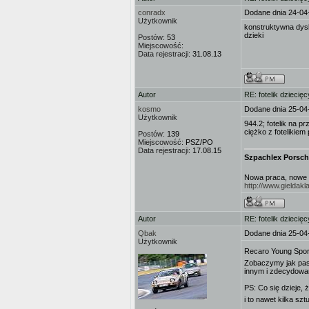
conradx
Dodane dnia 24-04
Użytkownik
konstruktywna dysk
dzieki
Postów:
53
Miejscowość:
Data rejestracji:
31.08.13
Autor
RE: fotelik dziecięc
kosmo
Dodane dnia 25-04
Użytkownik
944.2; fotelik na p
ciężko z fotelikiem
Postów:
139
Miejscowość:
PSZ/PO
Data rejestracji:
17.08.15
Szpachlex Porsch
Nowa praca, nowe 
http://www.gieldak
Autor
RE: fotelik dziecięc
Qbak
Dodane dnia 25-04
Użytkownik
Recaro Young Sport
Zobaczymy jak pas
innym i zdecydowan
PS: Co się dzieje,
i to nawet kilka szt