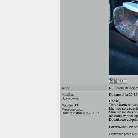
Autor
RE: fotelik dziecięc
MaxSax
Dodane dnia 10-12
Użytkownik
Cześć,
Temat bardzo stary
Postów:
57
Mam do sprzedania 
Miejscowość:
Stan już nie do końc
Data rejestracji:
25.07.17
ale nadal w pełni s
Dodatkowe zdjęcia 
Pozdrawiam Michał
Edytowane przez
Max