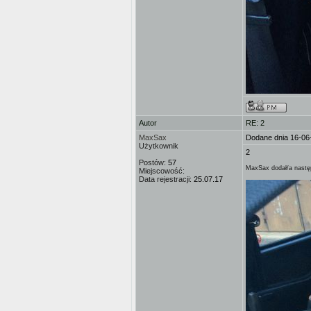
Autor
RE: 2
MaxSax
Dodane dnia 16-06
Użytkownik
2
Postów:
57
MaxSax dodał/a następ
Miejscowość:
Data rejestracji:
25.07.17