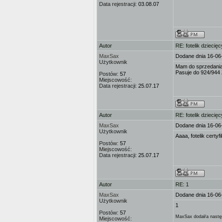
Data rejestracji:
03.08.07
Autor
RE: fotelik dziecięc
MaxSax
Dodane dnia 16-06
Użytkownik
Mam do sprzedania 
Pasuje do 924/944 Zd
Postów:
57
Miejscowość:
Data rejestracji:
25.07.17
Autor
RE: fotelik dziecięc
MaxSax
Dodane dnia 16-06
Użytkownik
Aaaa, fotelik certy
Postów:
57
Miejscowość:
Data rejestracji:
25.07.17
Autor
RE: 1
MaxSax
Dodane dnia 16-06
Użytkownik
1
Postów:
57
MaxSax dodał/a następ
Miejscowość: