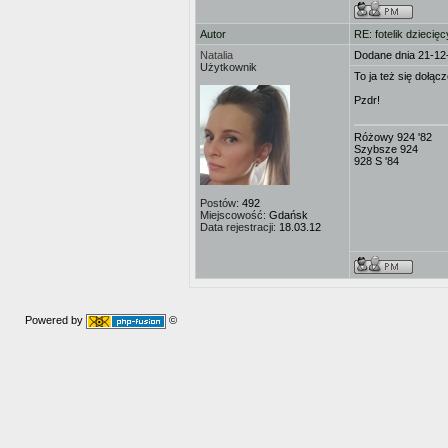
Autor
RE: fotelik dziecięc
Natalia
Dodane dnia 21-12
Użytkownik
To ja też się dołą
Pzdr!
Różowy 924 '82
Szybsze 924
928 S '84
Postów:
492
Miejscowość:
Gdańsk
Data rejestracji:
18.03.12
Powered by
©