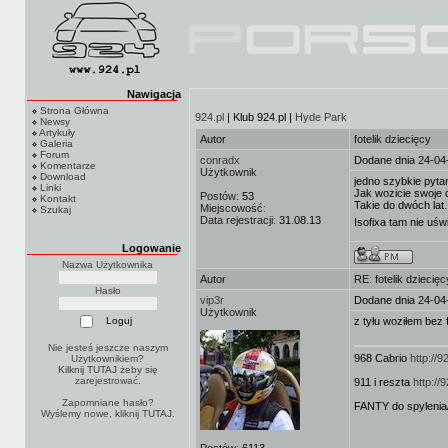
Nawigacja
Strona Główna
924.pl
| Klub 924.pl |
Hyde Park
Newsy
Artykuły
Autor
fotelik dziecięcy
Galeria
Forum
conradx
Dodane dnia 24-04
Komentarze
Użytkownik
Download
jedno szybkie pytan
Linki
Jak wozicie swoje 
Postów:
53
Kontakt
Takie do dwóch lat
Miejscowość:
Szukaj
Data rejestracji:
31.08.13
Isofixa tam nie uś
Logowanie
Nazwa Użytkownika
Autor
RE: fotelik dziecięc
Hasło
vip3r
Dodane dnia 24-04
Użytkownik
z tyłu woziłem bez f
Nie jesteś jeszcze naszym
968 Cabrio
http://
Użytkownikiem?
Kilknij TUTAJ
żeby się
zarejestrować.
911 i reszta
http:/
Zapomniane hasło?
FANTY do spylenia
Wyślemy nowe, kliknij
TUTAJ
.