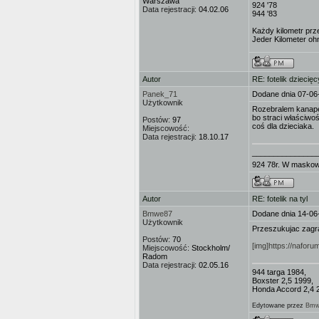
Warszawa
924 '78
Data rejestracji:
04.02.06
944 '83
Każdy kilometr prz
Jeder Kilometer ohn
Autor
RE: fotelik dziecięc
Panek_71
Dodane dnia 07-06
Użytkownik
Rozebralem kanapę.
bo straci właściwoś
Postów:
97
coś dla dzieciaka.
Miejscowość:
Data rejestracji:
18.10.17
_______________
924 78r. W masko
Autor
RE: fotelik na tyl
Bmwe87
Dodane dnia 14-06
Użytkownik
Przeszukujac zagra
Postów:
70
[img]https://nafor
Miejscowość:
Stockholm/
Radom
Data rejestracji:
02.05.16
944 targa 1984,
Boxster 2,5 1999,
Honda Accord 2,4 
Edytowane przez
Bmw