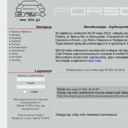
Nawigacja
MotoNostalgia - Ogólnopolsk
Strona Główna
W najbliższy weekend 28-29 maja 2011r. odbędą si
Newsy
Polska, ul. Marsa 56c w Warszawie. Charakterem ta
Artykuły
Classica w Essen, czy Retro Classica w Stuttgarcie
Galeria
Targi otwarte będą dla zwiedzających w godzinach 
Forum
Komentarze
Wśród wielu ciekawych wystawców znalazły się dwa
Download
Linki
Club Polska zaprezentowanych zostanie 8 modeli Por
Kontakt
Wszystkich serdecznie zapraszamy, gdyż niewątpliw
Szukaj
Szczegóły znajdziecie
tutaj
i
tutaj
.
Dodane przez
ciachu
dnia maja 26 2011 12:44:31
Logowanie
Nazwa Użytkownika
Hasło
Qbak
dnia maja 27 2011 16:19:39
Gdyby się ktoś wybierał to można taniej kupić bilet
http://www.groupon.pl/oferty/warszawa/centrum
Nie jesteś jeszcze naszym
Użytkownikiem?
Kilknij TUTAJ
żeby się
zarejestrować.
Zaloguj się, żeby móc dodawać komentarze.
Zapomniane hasło?
Wyślemy nowe, kliknij
TUTAJ
.