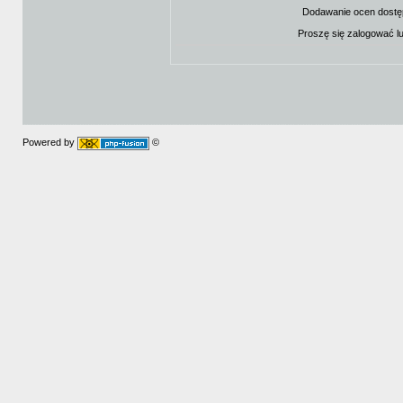
Dodawanie ocen dostę
Proszę się zalogować l
Powered by
©