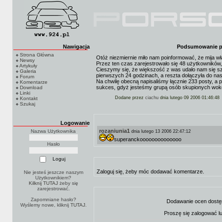
Nawigacja
Podsumowanie pi
Strona Główna
Otóż niezmiernie miło nam poinformować, że mija właś
Newsy
Przez ten czas zarejestrowało się 48 użytkowników
Artykuły
Cieszymy się, że większość z was udało nam się s
Galeria
pierwszych 24 godzinach, a reszta dołączyła do nas
Forum
Na chwilę obecną napisaliśmy łącznie 233 posty, a 
Komentarze
sukces, gdyż jesteśmy grupą osób skupionych wokół
Download
Linki
Dodane przez
ciachu
dnia lutego 09 2006 01:46:48
Kontakt
Szukaj
Logowanie
rozaniunia1
Nazwa Użytkownika
dnia lutego 13 2006 22:47:12
superanckoooooooooooooo
Hasło
Zaloguj się, żeby móc dodawać komentarze.
Nie jesteś jeszcze naszym
Użytkownikiem?
Kilknij TUTAJ
żeby się
zarejestrować.
Zapomniane hasło?
Dodawanie ocen dostę
Wyślemy nowe, kliknij
TUTAJ
.
Proszę się zalogować l