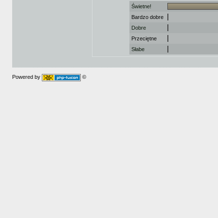
Świetne!
Bardzo dobre
Dobre
Przeciętne
Słabe
Powered by
©