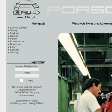
Nawigacja
Wesołych Świąt oraz kolorowyc
Strona Główna
Newsy
Artykuły
Galeria
Forum
Komentarze
Download
Linki
Kontakt
Szukaj
Logowanie
Nazwa Użytkownika
Hasło
Nie jesteś jeszcze naszym
Użytkownikiem?
Kilknij TUTAJ
żeby się
zarejestrować.
Zapomniane hasło?
Wyślemy nowe, kliknij
TUTAJ
.