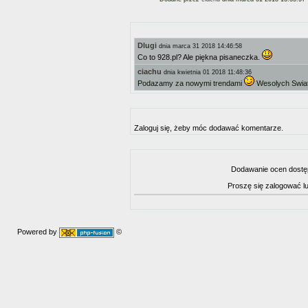
Dlugi
dnia marca 31 2018 14:46:58
Co to 928.pl? Ale piękna pisaneczka.
ciachu
dnia kwietnia 01 2018 11:48:36
Podazamy za nowymi trendami
Wesolych Swia
Zaloguj się, żeby móc dodawać komentarze.
Dodawanie ocen dostę
Proszę się zalogować l
Powered by
©