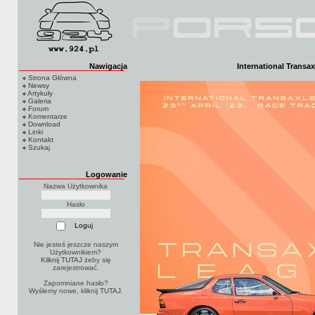
Nawigacja
International Transax
Strona Główna
Newsy
Artykuły
Galeria
Forum
Komentarze
Download
Linki
Kontakt
Szukaj
Logowanie
Nazwa Użytkownika
Hasło
Nie jesteś jeszcze naszym
Użytkownikiem?
Kilknij TUTAJ
żeby się
zarejestrować.
Zapomniane hasło?
Wyślemy nowe, kliknij
TUTAJ
.