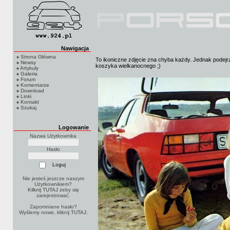
Nawigacja
Strona Główna
To ikoniczne zdjęcie zna chyba każdy. Jednak podejrze
Newsy
koszyka wielkanocnego ;)
Artykuły
Galeria
Forum
Komentarze
Download
Linki
Kontakt
Szukaj
Logowanie
Nazwa Użytkownika
Hasło
Nie jesteś jeszcze naszym
Użytkownikiem?
Kilknij TUTAJ
żeby się
zarejestrować.
Zapomniane hasło?
Wyślemy nowe, kliknij
TUTAJ
.