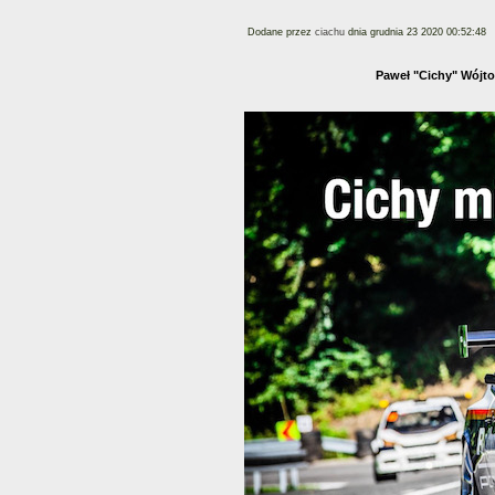
Dodane przez
ciachu
dnia grudnia 23 2020 00:52:48
Paweł "Cichy" Wójto