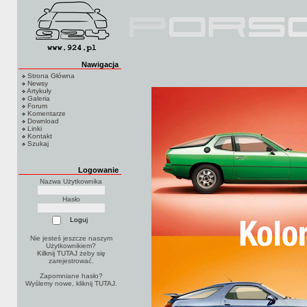
Nawigacja
Strona Główna
Newsy
Artykuły
Galeria
Forum
Komentarze
Download
Linki
Kontakt
Szukaj
Logowanie
Nazwa Użytkownika
Hasło
Nie jesteś jeszcze naszym
Użytkownikiem?
Kilknij TUTAJ
żeby się
zarejestrować.
Zapomniane hasło?
Wyślemy nowe, kliknij
TUTAJ
.