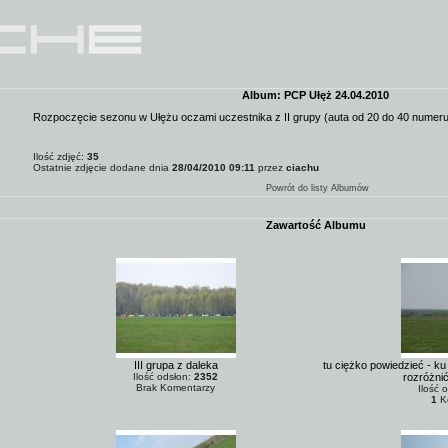
Album: PCP Ułęż 24.04.2010
Rozpoczęcie sezonu w Ułężu oczami uczestnika z II grupy (auta od 20 do 40 numeru
Ilość zdjęć:
35
Ostatnie zdjęcie dodane dnia
28/04/2010 09:11
przez
ciachu
Powrót do listy Albumów
Zawartość Albumu
III grupa z daleka
tu ciężko powiedzieć - ku
Ilość odsłon:
2352
rozróżni
Brak Komentarzy
Ilość 
1
K