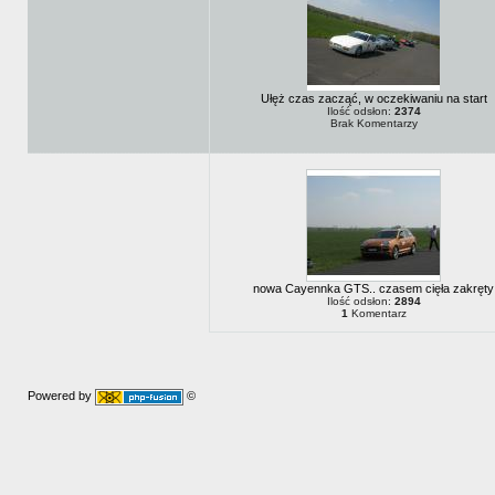
Ułęż czas zacząć, w oczekiwaniu na start
Ilość odsłon:
2374
Brak Komentarzy
nowa Cayennka GTS.. czasem cięła zakręty
Ilość odsłon:
2894
1
Komentarz
Powered by
©