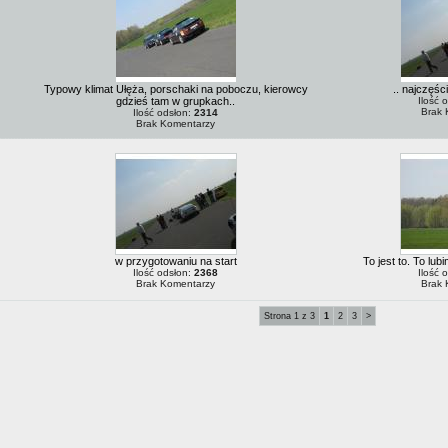
Typowy klimat Ułęża, porschaki na poboczu, kierowcy
.. najczęście
gdzieś tam w grupkach..
Ilość 
Brak 
Ilość odsłon:
2314
Brak Komentarzy
w przygotowaniu na start
To jest to. To lub
Ilość odsłon:
2368
Ilość 
Brak Komentarzy
Brak 
Strona 1 z 3
1
2
3
>