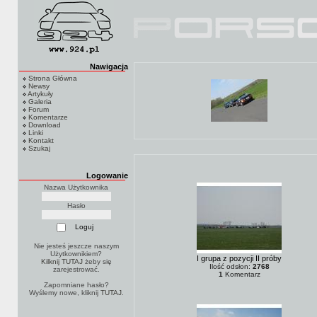
Nawigacja
Strona Główna
Newsy
Artykuły
Galeria
Forum
Komentarze
Download
Linki
Kontakt
Szukaj
Logowanie
Nazwa Użytkownika
Hasło
Nie jesteś jeszcze naszym
Użytkownikiem?
I grupa z pozycji II próby
Kilknij TUTAJ
żeby się
Ilość odsłon:
2768
zarejestrować.
1
Komentarz
Zapomniane hasło?
Wyślemy nowe, kliknij
TUTAJ
.