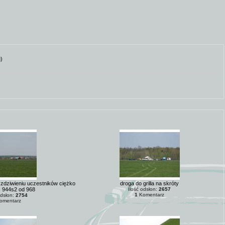
)
 zdziwieniu uczestników ciężko
droga do grilla na skróty
ć 944s2 od 968
Ilość odsłon:
2657
1
Komentarz
odsłon:
2754
omentarz