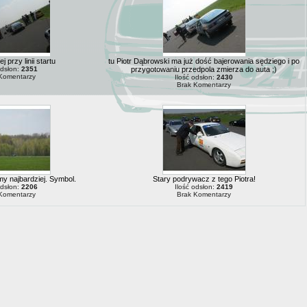
j przy linii startu
tu Piotr Dąbrowski ma już dość bajerowania sędziego i po
odsłon:
2351
przygotowaniu przedpola zmierza do auta ;)
Komentarzy
Ilość odsłon:
2430
Brak Komentarzy
imy najbardziej. Symbol.
Stary podrywacz z tego Piotra!
odsłon:
2206
Ilość odsłon:
2419
Komentarzy
Brak Komentarzy