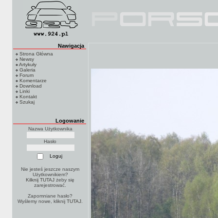
Nawigacja
Strona Główna
Newsy
Artykuły
Galeria
Forum
Komentarze
Download
Linki
Kontakt
Szukaj
Logowanie
Nazwa Użytkownika
Hasło
Nie jesteś jeszcze naszym
Użytkownikiem?
Kilknij TUTAJ
żeby się
zarejestrować.
Zapomniane hasło?
Wyślemy nowe, kliknij
TUTAJ
.