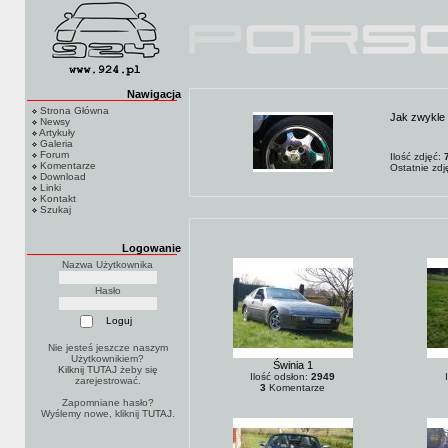
Nawigacja
Strona Główna
Jak zwykle
Newsy
Artykuły
Galeria
Forum
Ilość zdjęć:
Komentarze
Ostatnie zd
Download
Linki
Kontakt
Szukaj
Logowanie
Nazwa Użytkownika
Hasło
Nie jesteś jeszcze naszym
Użytkownikiem?
Świnia 1
Kilknij TUTAJ
żeby się
Ilość odsłon:
2949
zarejestrować.
3
Komentarze
Zapomniane hasło?
Wyślemy nowe, kliknij
TUTAJ
.