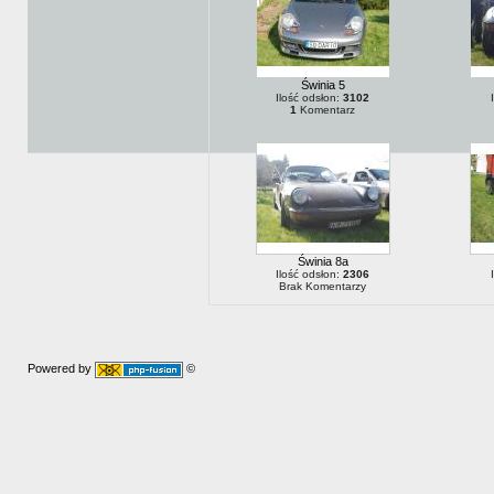
Świnia 5
Ilość odsłon:
3102
1
Komentarz
Świnia 8a
Ilość odsłon:
2306
Brak Komentarzy
Powered by
©