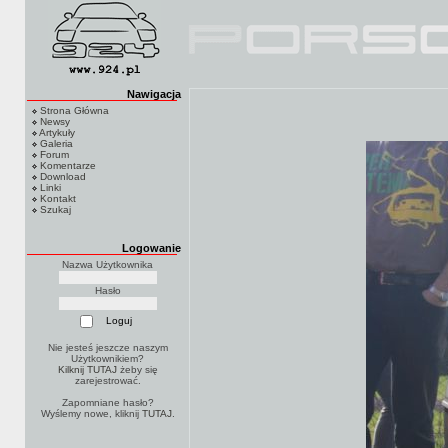
Nawigacja
Strona Główna
Newsy
Artykuły
Galeria
Forum
Komentarze
Download
Linki
Kontakt
Szukaj
Logowanie
Nazwa Użytkownika
Hasło
Nie jesteś jeszcze naszym
Użytkownikiem?
Kilknij TUTAJ
żeby się
zarejestrować.
Zapomniane hasło?
Wyślemy nowe, kliknij
TUTAJ
.