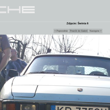
Zdjęcie: Świnia 6
< Poprzednie
Powrót do Galerii
Następne >