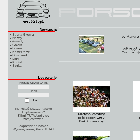
Nawigacja
Strona Główna
by Martyna 
Newsy
Artykuły
Galeria
Forum
Ilość zdjęć:
Komentarze
Ostatnie zd
Download
Linki
Kontakt
Szukaj
Logowanie
Nazwa Użytkownika
Hasło
Nie jesteś jeszcze naszym
Użytkownikiem?
Martyna fotostory
Kilknij TUTAJ
żeby się
Ilość odsłon:
1980
zarejestrować.
Brak Komentarzy
Zapomniane hasło?
Wyślemy nowe, kliknij
TUTAJ
.