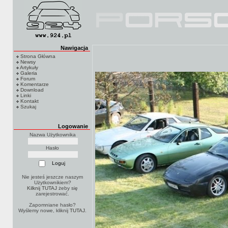
Nawigacja
Strona Główna
Newsy
Artykuły
Galeria
Forum
Komentarze
Download
Linki
Kontakt
Szukaj
Logowanie
Nazwa Użytkownika
Hasło
Nie jesteś jeszcze naszym
Użytkownikiem?
Kilknij TUTAJ
żeby się
zarejestrować.
Zapomniane hasło?
Wyślemy nowe, kliknij
TUTAJ
.