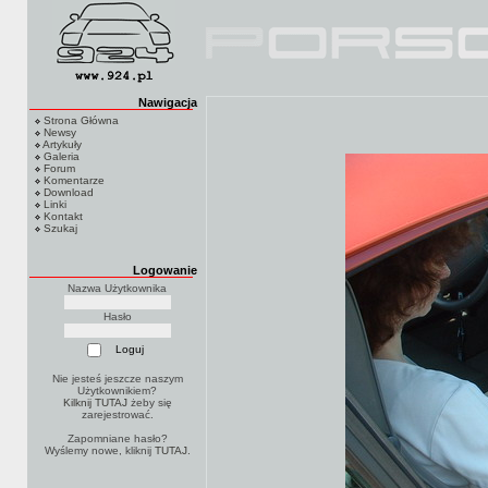
Nawigacja
Strona Główna
Newsy
Artykuły
Galeria
Forum
Komentarze
Download
Linki
Kontakt
Szukaj
Logowanie
Nazwa Użytkownika
Hasło
Nie jesteś jeszcze naszym
Użytkownikiem?
Kilknij TUTAJ
żeby się
zarejestrować.
Zapomniane hasło?
Wyślemy nowe, kliknij
TUTAJ
.