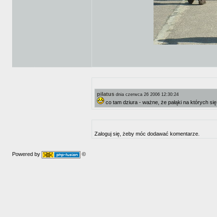
pilatus
dnia czerwca 26 2006 12:30:24
co tam dziura - ważne, że pałąki na których s
Zaloguj się, żeby móc dodawać komentarze.
Powered by
©