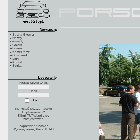
Nawigacja
Strona Główna
Newsy
Artykuły
Galeria
Forum
Komentarze
Download
Linki
Kontakt
Szukaj
Logowanie
Nazwa Użytkownika
Hasło
Nie jesteś jeszcze naszym
Użytkownikiem?
Kilknij TUTAJ
żeby się
zarejestrować.
Zapomniane hasło?
Wyślemy nowe, kliknij
TUTAJ
.