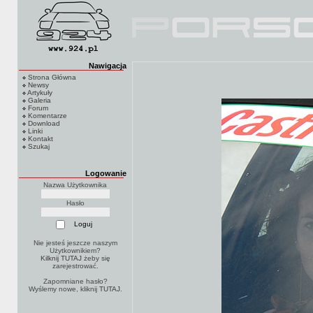
Nawigacja
Strona Główna
Newsy
Artykuły
Galeria
Forum
Komentarze
Download
Linki
Kontakt
Szukaj
Logowanie
Nazwa Użytkownika
Hasło
Nie jesteś jeszcze naszym
Użytkownikiem?
Kilknij TUTAJ
żeby się
zarejestrować.
Zapomniane hasło?
Wyślemy nowe, kliknij
TUTAJ
.