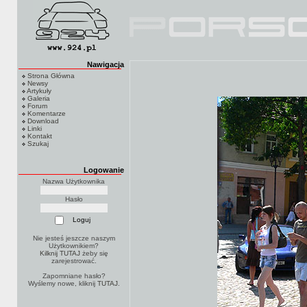
Nawigacja
Strona Główna
Newsy
Artykuły
Galeria
Forum
Komentarze
Download
Linki
Kontakt
Szukaj
Logowanie
Nazwa Użytkownika
Hasło
Nie jesteś jeszcze naszym
Użytkownikiem?
Kilknij TUTAJ
żeby się
zarejestrować.
Zapomniane hasło?
Wyślemy nowe, kliknij
TUTAJ
.