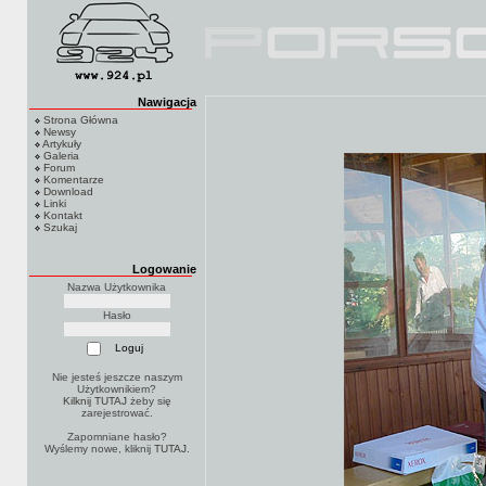
Nawigacja
Strona Główna
Newsy
Artykuły
Galeria
Forum
Komentarze
Download
Linki
Kontakt
Szukaj
Logowanie
Nazwa Użytkownika
Hasło
Nie jesteś jeszcze naszym
Użytkownikiem?
Kilknij TUTAJ
żeby się
zarejestrować.
Zapomniane hasło?
Wyślemy nowe, kliknij
TUTAJ
.