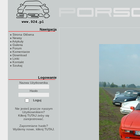
Nawigacja
Strona Główna
Newsy
Artykuły
Galeria
Forum
Komentarze
Download
Linki
Kontakt
Szukaj
Logowanie
Nazwa Użytkownika
Hasło
Nie jesteś jeszcze naszym
Użytkownikiem?
Kilknij TUTAJ
żeby się
zarejestrować.
Zapomniane hasło?
Wyślemy nowe, kliknij
TUTAJ
.