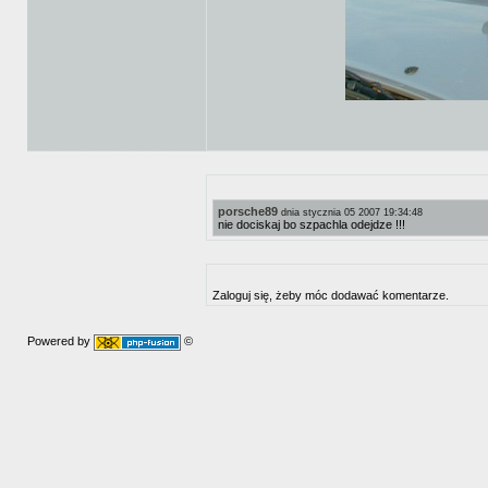
porsche89
dnia stycznia 05 2007 19:34:48
nie dociskaj bo szpachla odejdze !!!
Zaloguj się, żeby móc dodawać komentarze.
Powered by
©