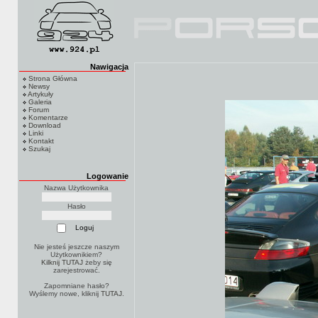
Nawigacja
Strona Główna
Newsy
Artykuły
Galeria
Forum
Komentarze
Download
Linki
Kontakt
Szukaj
Logowanie
Nazwa Użytkownika
Hasło
Nie jesteś jeszcze naszym
Użytkownikiem?
Kilknij TUTAJ
żeby się
zarejestrować.
Zapomniane hasło?
Wyślemy nowe, kliknij
TUTAJ
.