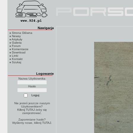
Nawigacja
Strona Główna
Newsy
Artykuły
Galeria
Forum
Komentarze
Download
Linki
Kontakt
Szukaj
Logowanie
Nazwa Użytkownika
Hasło
Nie jesteś jeszcze naszym
Użytkownikiem?
Kilknij TUTAJ
żeby się
zarejestrować.
Zapomniane hasło?
Wyślemy nowe, kliknij
TUTAJ
.