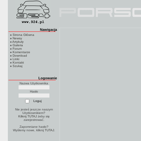
Nawigacja
Strona Główna
Newsy
Artykuły
Galeria
Forum
Komentarze
Download
Linki
Kontakt
Szukaj
Logowanie
Nazwa Użytkownika
Hasło
Nie jesteś jeszcze naszym
Użytkownikiem?
Kilknij TUTAJ
żeby się
zarejestrować.
Zapomniane hasło?
Wyślemy nowe, kliknij
TUTAJ
.