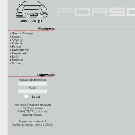
Nawigacja
Strona Główna
Newsy
Artykuły
Galeria
Forum
Komentarze
Download
Linki
Kontakt
Szukaj
Logowanie
Nazwa Użytkownika
Hasło
Nie jesteś jeszcze naszym
Użytkownikiem?
Kilknij TUTAJ
żeby się
zarejestrować.
Zapomniane hasło?
Wyślemy nowe, kliknij
TUTAJ
.