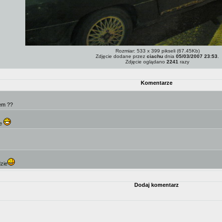
Rozmiar: 533 x 399 pikseli (67.45Kb)
Zdjęcie dodane przez
ciachu
dnia
05/03/2007 23:53
.
Zdjęcie oglądano
2241
razy
Komentarze
lem ??
ne
dzie
Dodaj komentarz