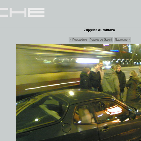
Zdjęcie: Autokraza
< Poprzednie
Powrót do Galerii
Następne >