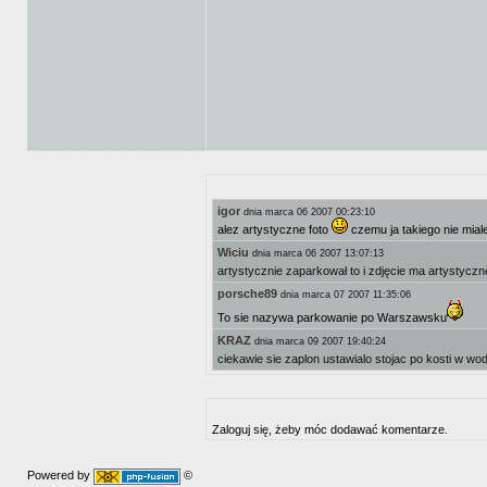
igor
dnia marca 06 2007 00:23:10
alez artystyczne foto
czemu ja takiego nie mia
Wiciu
dnia marca 06 2007 13:07:13
artystycznie zaparkował to i zdjęcie ma artystycz
porsche89
dnia marca 07 2007 11:35:06
To sie nazywa parkowanie po Warszawsku
KRAZ
dnia marca 09 2007 19:40:24
ciekawie sie zaplon ustawialo stojac po kosti w wo
Zaloguj się, żeby móc dodawać komentarze.
Powered by
©