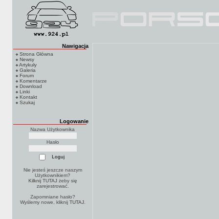
Nawigacja
Strona Główna
Newsy
Artykuły
Galeria
Forum
Komentarze
Download
Linki
Kontakt
Szukaj
Logowanie
Nazwa Użytkownika
Hasło
Nie jesteś jeszcze naszym
Użytkownikiem?
Kilknij TUTAJ
żeby się
zarejestrować.
Zapomniane hasło?
Wyślemy nowe, kliknij
TUTAJ
.