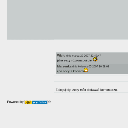
Wiciu
dnia marca 29 2007 22:46:47
jaka sexy różowa pościel
Marzenka
dnia kwietnia 05 2007 10:58:03
i po nocy z koniami
Zaloguj się, żeby móc dodawać komentarze.
Powered by
©