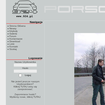
Nawigacja
Strona Główna
Newsy
Artykuły
Galeria
Forum
Komentarze
Download
Linki
Kontakt
Szukaj
Logowanie
Nazwa Użytkownika
Hasło
Nie jesteś jeszcze naszym
Użytkownikiem?
Kilknij TUTAJ
żeby się
zarejestrować.
Zapomniane hasło?
Wyślemy nowe, kliknij
TUTAJ
.