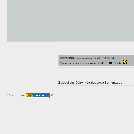
Marzenka
dnia kwietnia 05 2007 11:31:34
Co wyście mi z sadem zrobili!!!!!!!!!!!!!! hehe
Zaloguj się, żeby móc dodawać komentarze.
Powered by
©