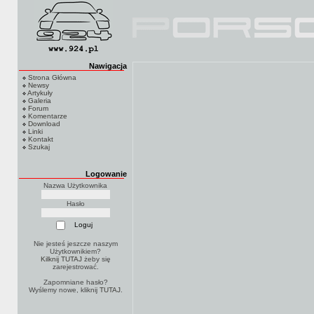
Nawigacja
Strona Główna
Newsy
Artykuły
Galeria
Forum
Komentarze
Download
Linki
Kontakt
Szukaj
Logowanie
Nazwa Użytkownika
Hasło
Nie jesteś jeszcze naszym
Użytkownikiem?
Kilknij TUTAJ
żeby się
zarejestrować.
Zapomniane hasło?
Wyślemy nowe, kliknij
TUTAJ
.