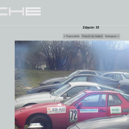
Zdjęcie: 33
< Poprzednie
Powrót do Galerii
Następne >