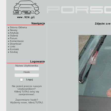
Nawigacja
Zdjęcie: a w
Strona Główna
Newsy
Artykuły
Galeria
Forum
Komentarze
Download
Linki
Kontakt
Szukaj
Logowanie
Nazwa Użytkownika
Hasło
Nie jesteś jeszcze naszym
Użytkownikiem?
Kilknij TUTAJ
żeby się
zarejestrować.
Zapomniane hasło?
Wyślemy nowe, kliknij
TUTAJ
.